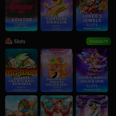
Slots
Total2679