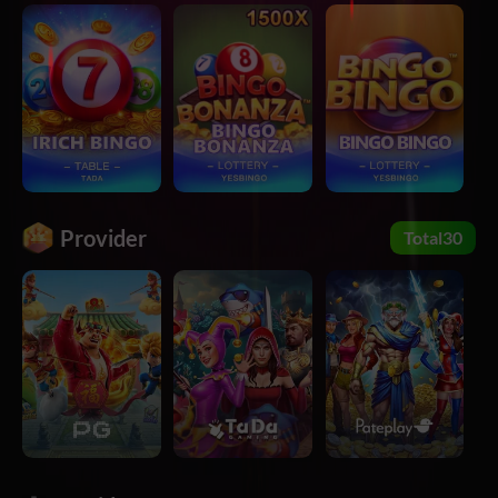
Provider
Total30