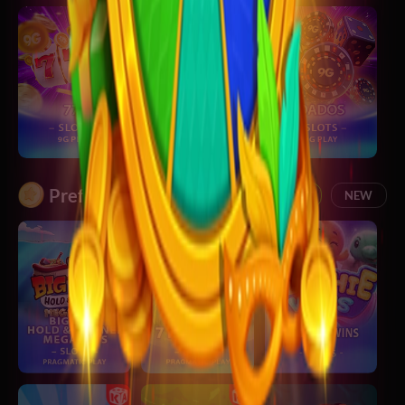
Preferido
RECOMENDADOS
NEW