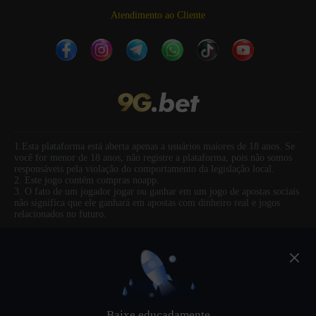
Atendimento ao Cliente
1.Esta plataforma está aberta apenas a usuários maiores de 18 anos. Se
você for menor de 18 anos, não registre a plataforma, pois não somos
responsáveis pela violação do comportamento da legislação local.
2. Este jogo contém compras noapp.
3. O fato de um jogador jogar ou ganhar em um jogo de apostas sociais
não significa que ele ganhará em apostas com dinheiro real e jogos
relacionados no futuro.
The 9Gbet website is operated by M.JJ.B GREAT THE FUTURE
(registration number HE453694) of Spyro kyprianou 20
CHAPOCENTRAL, Flat/Offce 2011075 The website is licensed under
licence number B067 issued by a gaming service provider authorised
Baixe educadamente